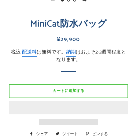
MiniCat防水バッグ
通
販
¥29,900
常
売
税込
配送料
は無料です。
納期
はおよそ2-3週間程度と
価
価
なります。
格
格
カートに追加する
シェア
Facebook
ツイート
Twitter
ピンする
Pinterest