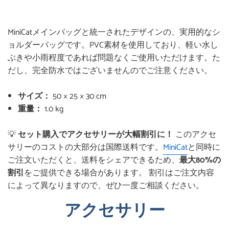
で
に
で
シ
投
ピ
MiniCatメインバッグと統一されたデザインの、実用的なシ
ェ
稿
ン
ョルダーバッグです。PVC素材を使用しており、軽い水し
ぶきや小雨程度であれば問題なくご使用いただけます。た
ア
す
す
だし、完全防水ではございませんのでご注意ください。
す
る
る
る
サイズ：
50 × 25 × 30 cm
重量：
1.0 kg
💡
セット購入でアクセサリーが大幅割引に！
このアクセ
サリーのコストの大部分は国際送料です。
MiniCat
と同時に
ご注文いただくと、送料をシェアできるため、
最大80%の
割引
をご提供できる場合があります。 割引はご注文内容
によって異なりますので、ぜひ一度ご相談ください。
アクセサリー