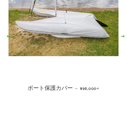
価格
ボート保護カバー
通常価格
+
—
00
¥98,000