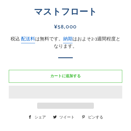
マストフロート
通
販
¥58,000
常
売
税込
配送料
は無料です。
納期
はおよそ2-3週間程度と
価
価
なります。
格
格
カートに追加する
シェア
Facebook
ツイート
Twitter
ピンする
Pinterest
で
に
で