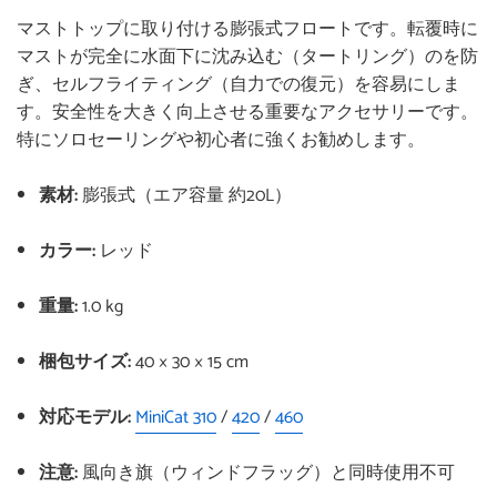
シ
投
ピ
マストトップに取り付ける膨張式フロートです。転覆時に
ェ
稿
ン
マストが完全に水面下に沈み込む（タートリング）のを防
ぎ、セルフライティング（自力での復元）を容易にしま
ア
す
す
す。安全性を大きく向上させる重要なアクセサリーです。
す
る
る
特にソロセーリングや初心者に強くお勧めします。
る
素材:
膨張式（エア容量 約20L）
カラー:
レッド
重量:
1.0 kg
梱包サイズ:
40 × 30 × 15 cm
対応モデル:
MiniCat 310
/
420
/
460
注意:
風向き旗（ウィンドフラッグ）と同時使用不可