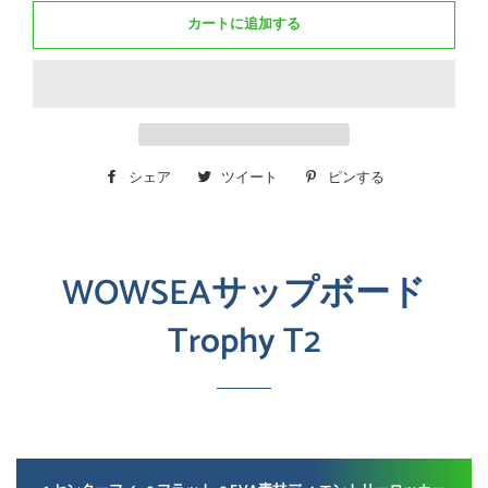
カートに追加する
シェア
Facebook
ツイート
Twitter
ピンする
Pinterest
で
に
で
シ
投
ピ
ェ
稿
ン
WOWSEAサップボード
ア
す
す
Trophy T2
す
る
る
る