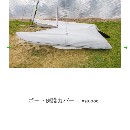
+
マストフロート
通常価格
—
¥58,000