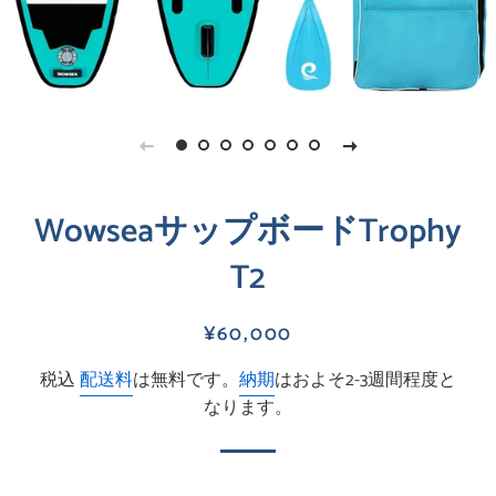
WowseaサップボードTrophy
T2
通
販
¥60,000
常
売
税込
配送料
は無料です。
納期
はおよそ2-3週間程度と
価
価
なります。
格
格