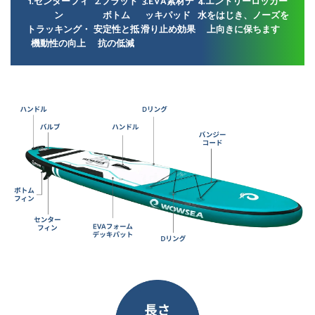
1.センターフィ
2.フラット
3.EVA素材デ
4.エントリーロッカー
ン
ボトム
ッキパッド
水をはじき、ノーズを
トラッキング・
安定性と抵
滑り止め効果
上向きに保ちます
機動性の向上
抗の低減