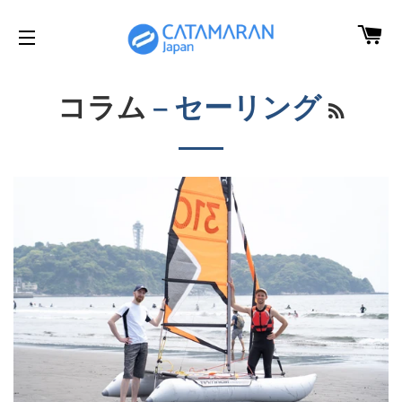
カ
サイトメニュー
コラム
— セーリング
RSS